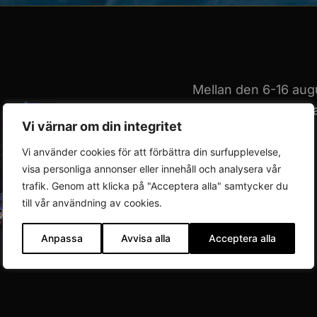
Mellan den 6-16 augu
Rumänien och Moldav
Vi värnar om din integritet
Vi använder cookies för att förbättra din surfupplevelse,
visa personliga annonser eller innehåll och analysera vår
trafik. Genom att klicka på "Acceptera alla" samtycker du
till vår användning av cookies.
Anpassa
Avvisa alla
Acceptera alla