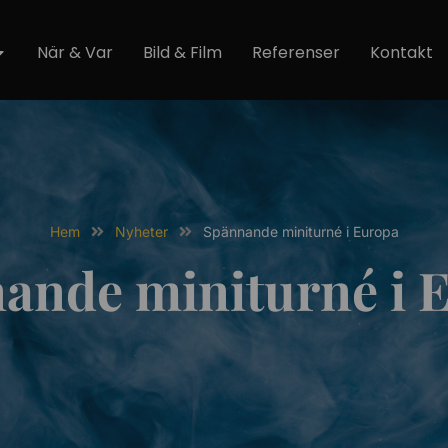
När & Var
Bild & Film
Referenser
Kontakt
Hem
Nyheter
Spännande miniturné i Europa
ande miniturné i 