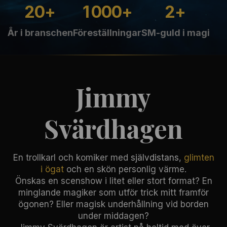
2
0
1
0
0
0
2
+
+
+
År i branschen
Föreställningar
SM-guld i magi
Jimmy
Svärdhagen
En trollkarl och komiker med
självdistans
,
glimten
i ögat
och en skön personlig värme.
Önskas en scenshow i litet eller stort format? En
minglande magiker som utför trick mitt framför
ögonen? Eller magisk underhållning vid borden
under middagen?