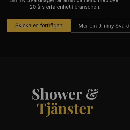
Jimmy Svärdhagen är artist på heltid med över
20 års erfarenhet
i branschen.
Skicka en förfrågan
Mer om Jimmy Svärd
Shower &
Tjänster