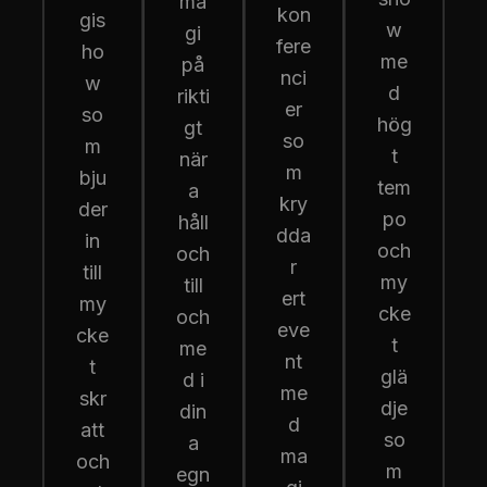
ma
kon
gis
w
gi
fere
ho
me
på
nci
w
d
rikti
er
so
hög
gt
so
m
t
när
m
bju
tem
a
kry
der
po
håll
dda
in
och
och
r
till
my
till
ert
my
cke
och
eve
cke
t
me
nt
t
glä
d i
me
skr
dje
din
d
att
so
a
ma
och
m
egn