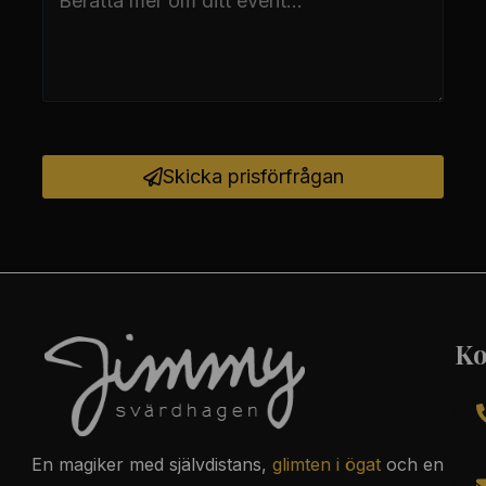
Skicka prisförfrågan
Ko
En magiker med
självdistans
,
glimten i ögat
och en