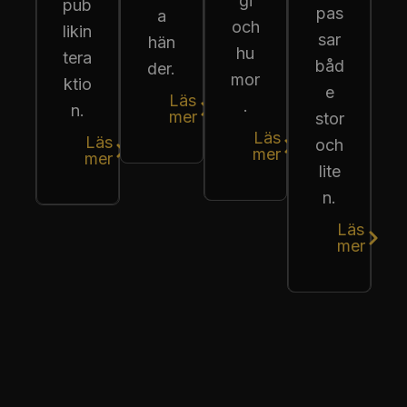
gi
pub
pas
a
och
likin
sar
hän
hu
tera
båd
der.
mor
ktio
e
Läs
.
n.
mer
stor
Läs
Läs
och
mer
mer
lite
n.
Läs
mer