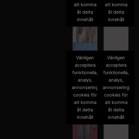
att komma
att komma
åt detta
åt detta
innehåll
innehåll
Vänligen
Vänligen
acceptera
acceptera
funktionella,
funktionella,
analys,
analys,
annonsering
annonsering
cookies för
cookies för
att komma
att komma
åt detta
åt detta
innehåll
innehåll