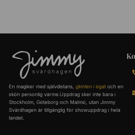
Ko
En magiker med
självdistans
,
glimten i ögat
och en
skön personlig värme.Uppdrag sker inte bara i
Stockholm, Göteborg och Malmö, utan Jimmy
Svärdhagen är tillgänglig för showuppdrag i hela
landet.