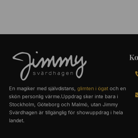
Ko
En magiker med
självdistans
,
glimten i ögat
och en
skön personlig värme.Uppdrag sker inte bara i
Stockholm, Göteborg och Malmö, utan Jimmy
Svärdhagen är tillgänglig för showuppdrag i hela
landet.